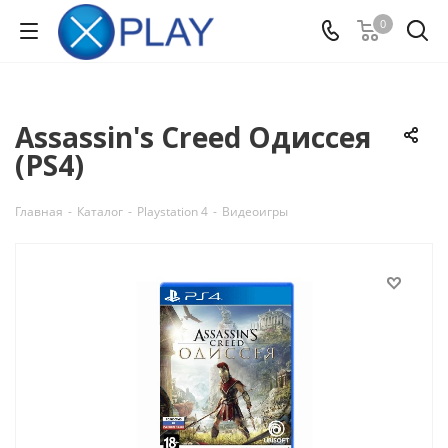
0
Assassin's Creed Одиссея
(PS4)
Главная
-
Каталог
-
Playstation 4
-
Видеоигры