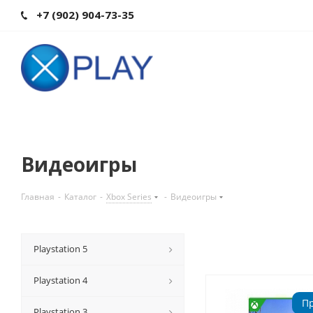
+7 (902) 904-73-35
Видеоигры
Главная
-
Каталог
-
Xbox Series
-
Видеоигры
Playstation 5
Playstation 4
П
Playstation 3