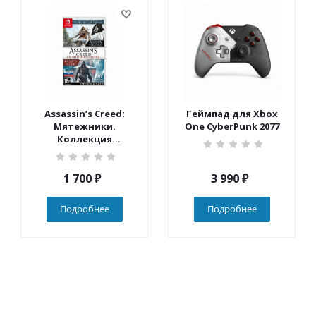
Assassin’s Creed:
Геймпад для Xbox
Мятежники.
One CyberPunk 2077
Коллекция
(Nintendo Switch)
1 700
₽
3 990
₽
Подробнее
Подробнее