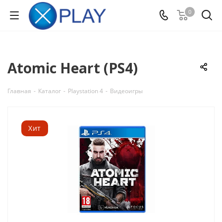
0
Atomic Heart (PS4)
Главная
-
Каталог
-
Playstation 4
-
Видеоигры
Хит