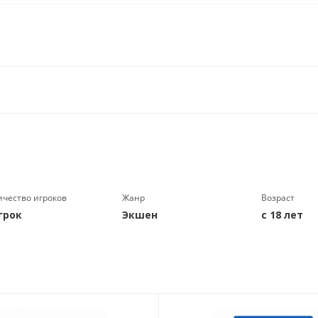
ичество игроков
Жанр
Возраст
грок
Экшен
с 18 лет