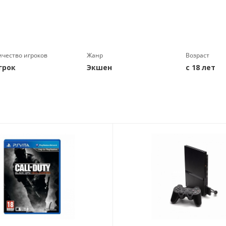
ичество игроков
Жанр
Возраст
грок
Экшен
с 18 лет