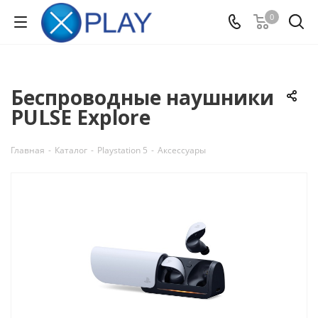
0
Беспроводные наушники
PULSE Explore
Главная
-
Каталог
-
Playstation 5
-
Аксессуары