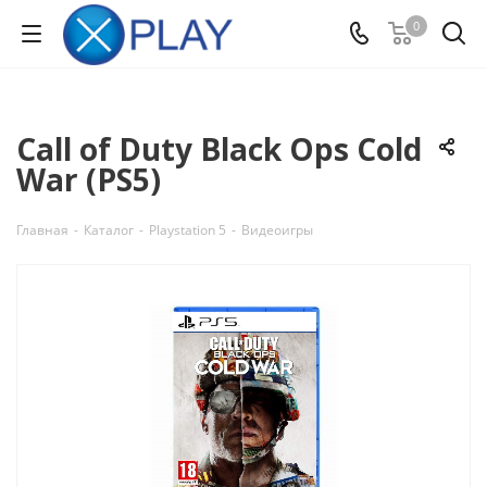
0
Call of Duty Black Ops Cold
War (PS5)
Главная
-
Каталог
-
Playstation 5
-
Видеоигры