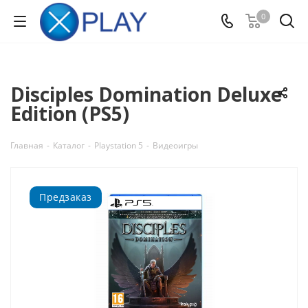
0
Disciples Domination Deluxe
Edition (PS5)
Главная
-
Каталог
-
Playstation 5
-
Видеоигры
Предзаказ