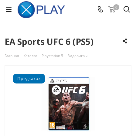
0
EA Sports UFC 6 (PS5)
Главная
-
Каталог
-
Playstation 5
-
Видеоигры
Предзаказ