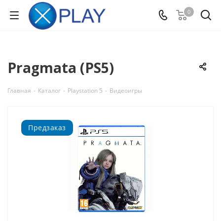
0
Pragmata (PS5)
Главная
-
Каталог
-
Playstation 5
-
Видеоигры
Предзаказ