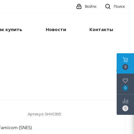
Войти
Поиск
ак купить
Новости
Контакты
0
0
0
Артикул:
SHVC005
Famicom (SNES)