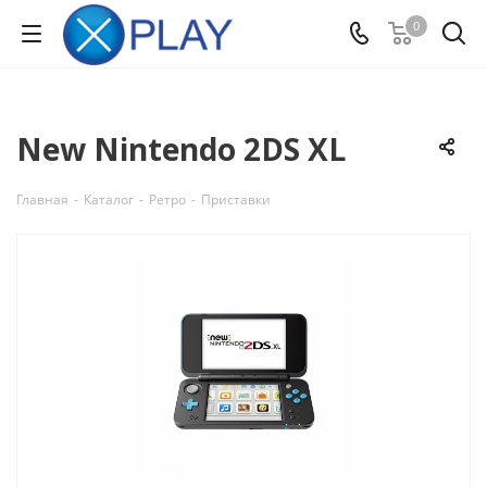
0
New Nintendo 2DS XL
Главная
-
Каталог
-
Ретро
-
Приставки