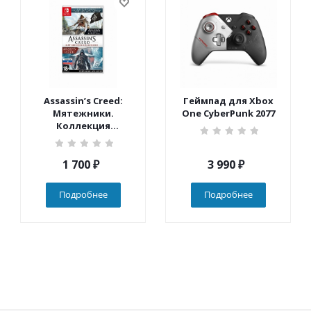
Assassin’s Creed:
Геймпад для Xbox
Мятежники.
One CyberPunk 2077
Коллекция
(Nintendo Switch)
1 700
₽
3 990
₽
Подробнее
Подробнее