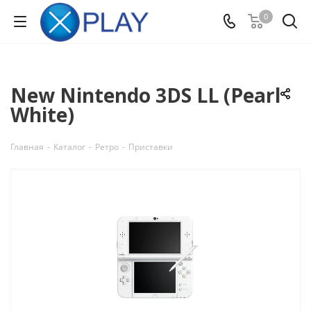
0
New Nintendo 3DS LL (Pearl
White)
Главная
-
Каталог
-
Ретро
-
Приставки