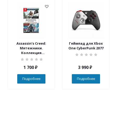
Assassin’s Creed:
Геймпад для Xbox
Мятежники.
One CyberPunk 2077
Коллекция
(Nintendo Switch)
1 700
₽
3 990
₽
Подробнее
Подробнее