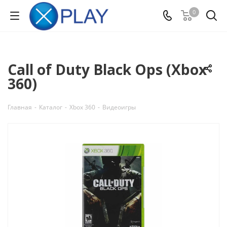
0
Call of Duty Black Ops (Xbox
360)
Главная
-
Каталог
-
Xbox 360
-
Видеоигры