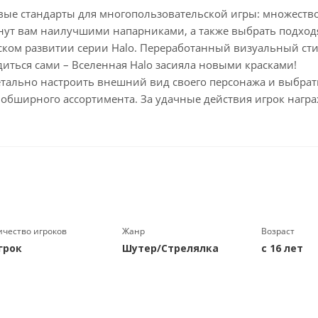
новые стандарты для многопользовательской игры: множеств
анут вам наилучшими напарниками, а также выбрать подход
еском развитии серии Halo. Переработанный визуальный ст
диться сами – Вселенная Halo засияла новыми красками!
ально настроить внешний вид своего персонажа и выбрать,
 обширного ассортимента. За удачные действия игрок наг
ичество игроков
Жанр
Возраст
грок
Шутер/Стрелялка
с 16 лет