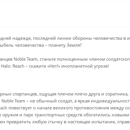
следней надежде, последней линии обороны человечества в 
ыбель человечества – планету Земля?
танцев Noble Team, станьте полноценным членом солдатског
Halo: Reach – скажите «Нет!» инопланетной угрозе!
ндарных спартанцев, ощущая плечом плечо друга и соратник
а Noble Team – не обычный солдат, а яркая индивидуально
each повествует о начале великого противостояния между 
оружия и парк транспортных средств обогатились новыми 
н превратить любую стычку в настоящее испытание, справи