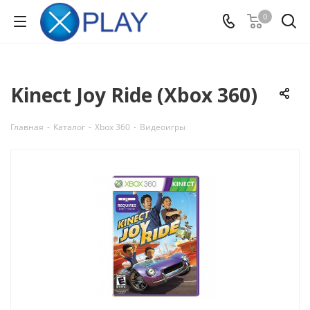
0
Kinect Joy Ride (Xbox 360)
Главная
-
Каталог
-
Xbox 360
-
Видеоигры