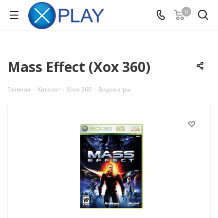
0
Mass Effect (Xox 360)
Главная
-
Каталог
-
Xbox 360
-
Видеоигры