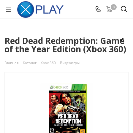
0
Red Dead Redemption: Game
of the Year Edition (Xbox 360)
Главная
-
Каталог
-
Xbox 360
-
Видеоигры