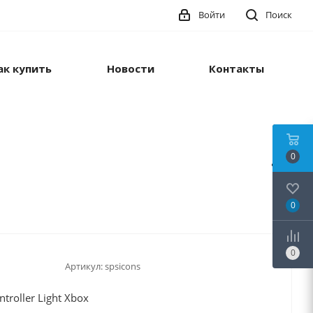
Войти
Поиск
ак купить
Новости
Контакты
0
0
0
Артикул:
spsicons
troller Light Xbox