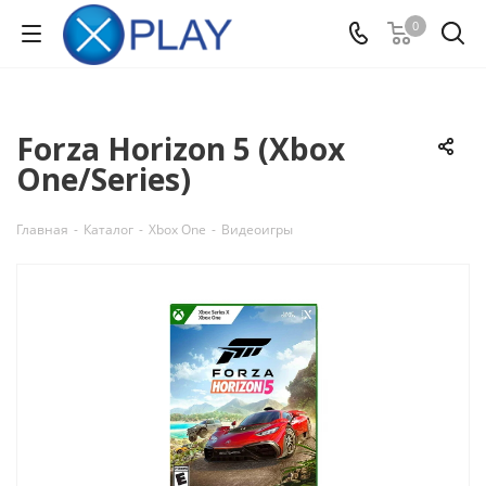
0
Forza Horizon 5 (Xbox
One/Series)
Главная
-
Каталог
-
Xbox One
-
Видеоигры