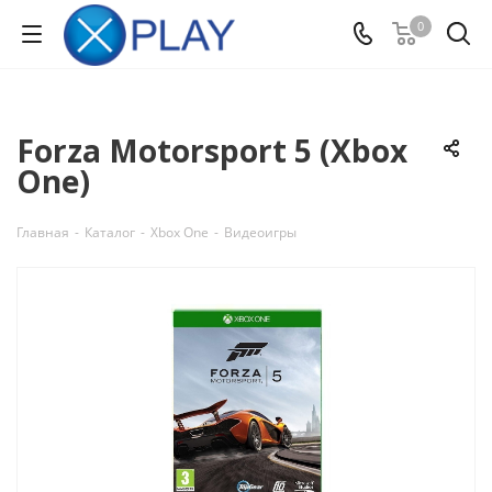
0
Forza Motorsport 5 (Xbox
One)
Главная
-
Каталог
-
Xbox One
-
Видеоигры