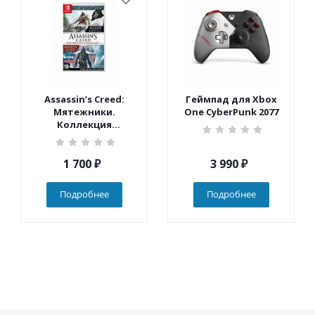
Assassin’s Creed:
Геймпад для Xbox
Мятежники.
One CyberPunk 2077
Коллекция
(Nintendo Switch)
1 700
₽
3 990
₽
Подробнее
Подробнее