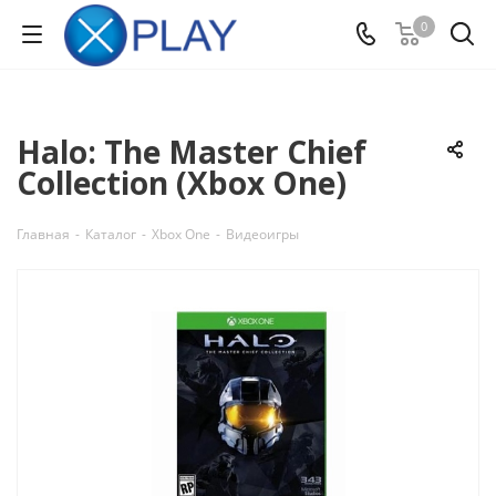
0
Halo: The Master Chief
Collection (Xbox One)
Главная
-
Каталог
-
Xbox One
-
Видеоигры