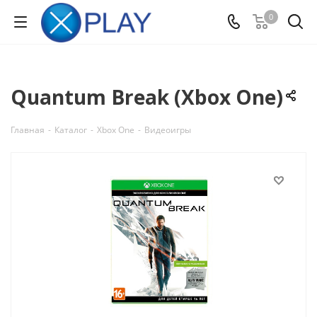
0
Quantum Break (Xbox One)
Главная
-
Каталог
-
Xbox One
-
Видеоигры