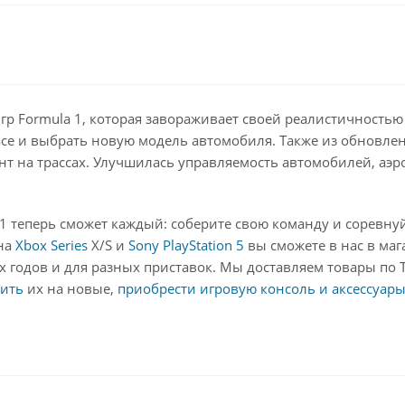
 игр Formula 1, которая завораживает своей реалистичност
гасе и выбрать новую модель автомобиля. Также из обновлен
т на трассах. Улучшилась управляемость автомобилей, аэро
 теперь сможет каждый: соберите свою команду и соревнуйт
 на
Xbox Series
X/S и
Sony PlayStation 5
вы сможете в нас в маг
 годов и для разных приставок. Мы доставляем товары по Т
ить
их на новые,
приобрести игровую консоль и аксессуар