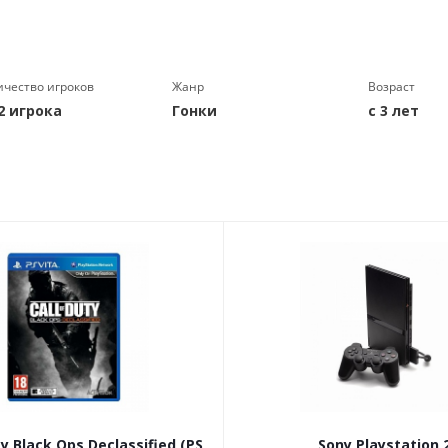
ичество игроков
Жанр
Возраст
 2 игрока
Гонки
с 3 лет
ty Black Ops Declassified (PS
Sony Playstation 